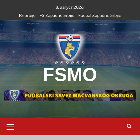
Skip
8. август 2026.
to
FS Srbije
FS Zapadne Srbije
Fudbal Zapadne Srbije
content
FSMO
Primary
Menu