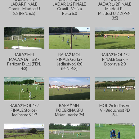
JADAR FINALE
JADAR 1/2 FINALE
JADAR 1/2 FINALE
Granit - Mladost U
Granit - Velika
Mladost B -
Vesti
2:2 (PEN. 6:5)
Reka 6:0
Mladost U 2:2 (PEN.
BARAŽI TERMINI MOL I MFL
3:5)
3
Delegiranje
Vesti
Delegiranje službenih lica FSMO
13/14.06.2026
BARAŽ MFL
BARAŽ MOL
BARAŽ MOL 1/2
4
MAČVA Drina B -
FINALE Gorki -
FINALE Gorki -
Partizan D 1:1 (PEN.
Jedinstvo Š 0:0
Dobrava 2:0
4:3)
(PEN. 4:3)
Vesti
Web Tv FSMO
Željko Stanić na čelu Fudbalskog
saveza Mačvanskog okruga
(video+foto)
5
BARAŽ MOL 1/2
BARAŽ MFL
MOL 26 Jedinstvo
FINALE Stolice -
POCERINA SFU
V - Budućnost PD
Jedinstvo Š 1:7
Mišar - Verko 2:4
8:4