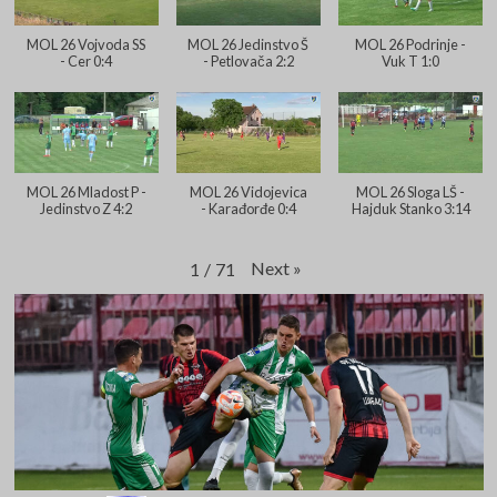
MOL 26 Vojvoda SS
MOL 26 Jedinstvo Š
MOL 26 Podrinje -
- Cer 0:4
- Petlovača 2:2
Vuk T 1:0
MOL 26 Mladost P -
MOL 26 Vidojevica
MOL 26 Sloga LŠ -
Jedinstvo Z 4:2
- Karađorđe 0:4
Hajduk Stanko 3:14
Next
»
1
/
71