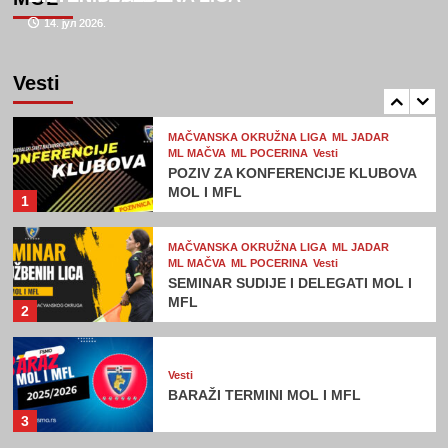
14. јул 2026.
14. јул 2026.
Vesti
Web Tv FSMO
Željko Stanić na čelu Fudbalskog
saveza Mačvanskog okruga
Vesti
(video+foto)
5
MAČVANSKA OKRUŽNA LIGA
ML JADAR
ML MAČVA
ML POCERINA
Vesti
POZIV ZA KONFERENCIJE KLUBOVA
MOL I MFL
1
MAČVANSKA OKRUŽNA LIGA
ML JADAR
ML MAČVA
ML POCERINA
Vesti
SEMINAR SUDIJE I DELEGATI MOL I
MFL
2
Vesti
BARAŽI TERMINI MOL I MFL
3